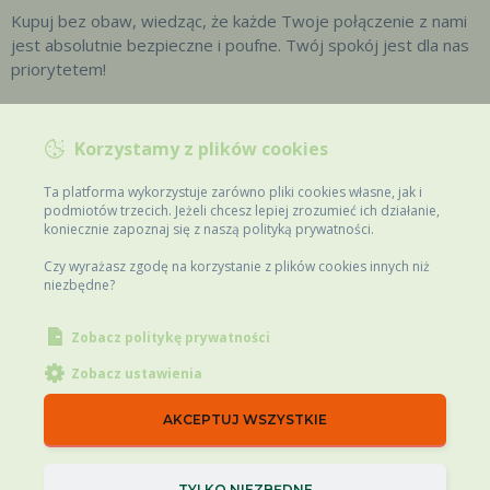
Kupuj bez obaw, wiedząc, że każde Twoje połączenie z nami
jest absolutnie bezpieczne i poufne. Twój spokój jest dla nas
priorytetem!
Bezpieczne płatności
Korzystamy z plików cookies
Ta platforma wykorzystuje zarówno pliki cookies własne, jak i
podmiotów trzecich. Jeżeli chcesz lepiej zrozumieć ich działanie,
koniecznie zapoznaj się z naszą polityką prywatności.
Czy wyrażasz zgodę na korzystanie z plików cookies innych niż
niezbędne?
Zobacz politykę prywatności
Zobacz ustawienia
AKCEPTUJ WSZYSTKIE
Zaloguj
TYLKO NIEZBĘDNE