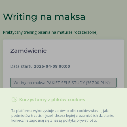
Writing na maksa
Praktyczny trening pisania na maturze rozszerzonej.
Zamówienie
Data startu
2026-04-08 00:00
367,00
OD
PLN
Korzystamy z plików cookies
SPRZEDAŻ WYŁĄCZONA
Ta platforma wykorzystuje zarówno pliki cookies własne, jak i
podmiotów trzecich. Jeżeli chcesz lepiej zrozumieć ich działanie,
koniecznie zapoznaj się z naszą polityką prywatności.